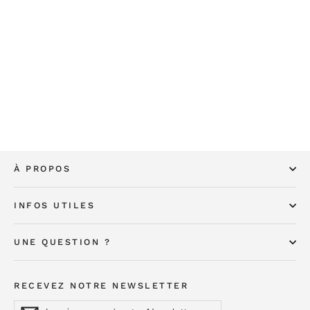
Topping sauce onctueuse aux
courgettes pour chien
€1,90
À PROPOS
INFOS UTILES
UNE QUESTION ?
RECEVEZ NOTRE NEWSLETTER
Inscrivez-
S'inscrire