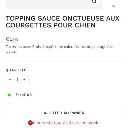
FERMER
(ESC)
TOPPING SAUCE ONCTUEUSE AUX
COURGETTES POUR CHIEN
Prix
€1,90
régulier
Taxes incluses.
Frais d'expédition
calculés lors du passage à la
caisse.
QUANTITÉ
−
+
En stock
AJOUTER AU PANIER
Il ne reste que 2 articles en stock !