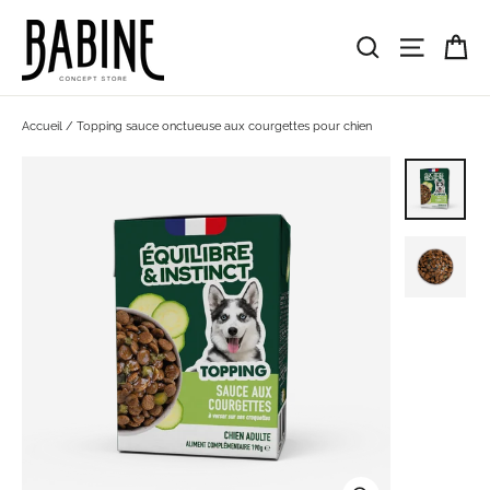
Passer
au
Pa
Rechercher
Navigat
contenu
Accueil
/
Topping sauce onctueuse aux courgettes pour chien