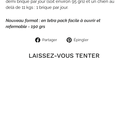
demi brique par jour (soit environ 95 grs) et un chien au
delà de 11 kgs : 1 brique par jour.
Nouveau format : en tetra pack facile à ouvrir et
refermable - 190 grs
Partager
Épingler
Partager
Épingler
sur
sur
Facebook
Pinterest
LAISSEZ-VOUS TENTER