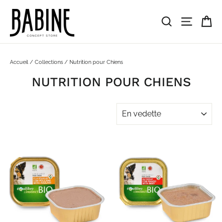
Passer
au
Pa
Rechercher
Navigat
contenu
Accueil
/
Collections
/
Nutrition pour Chiens
NUTRITION POUR CHIENS
APPLIQUER