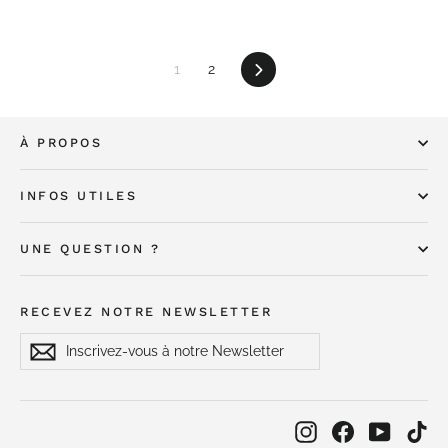
Suivant
1
2
À PROPOS
INFOS UTILES
UNE QUESTION ?
RECEVEZ NOTRE NEWSLETTER
Inscrivez-
S'inscrire
S'inscrire
vous
à
notre
Newsletter
Instagram
Facebook
YouTub
Ti