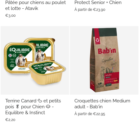
Pâtée pour chiens au poulet
Protect Senior + Chien
et lotte - Atavik
À partir de €23,90
€3,00
Terrine Canard 🦆 et petits
Croquettes chien Medium
pois 🥬 pour Chien 🐶 -
adult - Bab'in
Equilibre & Instinct
À partir de €22,95
€2,20