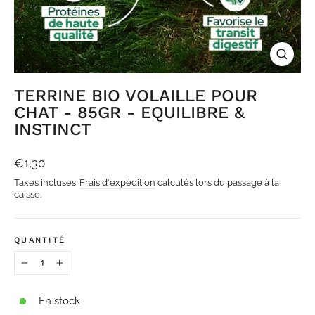
FERME
(ESC)
TERRINE BIO VOLAILLE POUR
CHAT - 85GR - EQUILIBRE &
INSTINCT
Prix
€1,30
régulier
Taxes incluses.
Frais d'expédition
calculés lors du passage à la
caisse.
QUANTITÉ
−
+
En stock