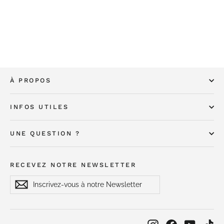
Equilibre & Instinct
€1,30
À PROPOS
INFOS UTILES
UNE QUESTION ?
RECEVEZ NOTRE NEWSLETTER
Inscrivez-
S'inscrire
S'inscrire
vous
à
notre
Newsletter
Instagram
Facebook
YouTub
Ti