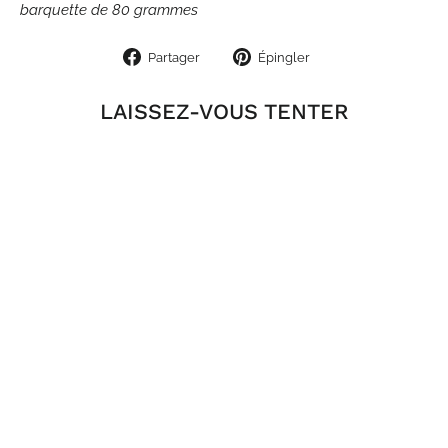
barquette de 80 grammes
Partager
Épingler
Partager
Épingler
sur
sur
Facebook
Pinterest
LAISSEZ-VOUS TENTER
Terrine Bio Volaille pour Chat - 85gr -