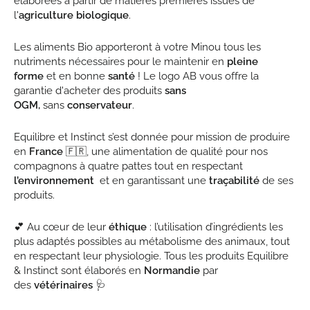
élaborées à partir de matières premières issues de
l'
agriculture biologique
.
Les aliments Bio apporteront à votre Minou tous les
nutriments nécessaires pour le maintenir en
pleine
forme
et en bonne
santé
! Le logo AB vous offre la
garantie d'acheter des produits
sans
OGM,
sans
conservateur
.
Equilibre et Instinct s’est donnée pour mission de produire
en
France
🇫🇷, une alimentation de qualité pour nos
compagnons à quatre pattes tout en respectant
l’environnement
et en garantissant une
traçabilité
de ses
produits.
💕 Au cœur de leur
éthique
: l’utilisation d’ingrédients les
plus adaptés possibles au métabolisme des animaux, tout
en respectant leur physiologie. Tous les produits Equilibre
& Instinct sont élaborés en
Normandie
par
des
vétérinaires
🩺