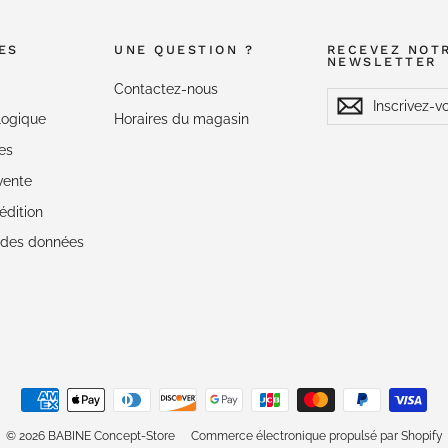
ES
UNE QUESTION ?
RECEVEZ NOT
NEWSLETTER
Contactez-nous
Inscrivez-
S'inscrire
S'inscrire
vous
logique
Horaires du magasin
à
notre
es
Newsletter
vente
édition
é des données
© 2026 BABINE Concept-Store
Commerce électronique propulsé par Shopify