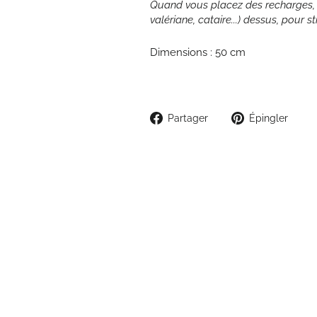
Quand vous placez des recharges, n'
valériane, cataire...) dessus, pour s
Dimensions : 50 cm
Partager
Épi
Partager
Épingler
sur
sur
Facebook
Pint
ÉPUISÉ