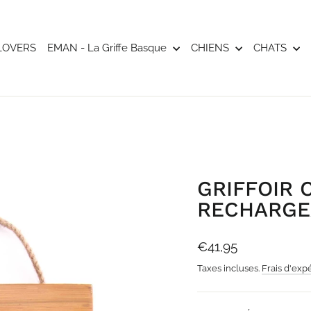
LOVERS
EMAN - La Griffe Basque
CHIENS
CHATS
GRIFFOIR 
RECHARGE
Prix
€41,95
régulier
Taxes incluses.
Frais d'exp