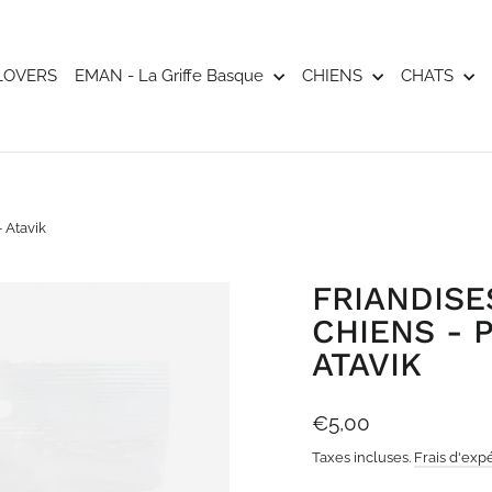
LOVERS
EMAN - La Griffe Basque
CHIENS
CHATS
 Atavik
FRIANDISE
CHIENS - 
ATAVIK
Prix
€5,00
régulier
Taxes incluses.
Frais d'exp