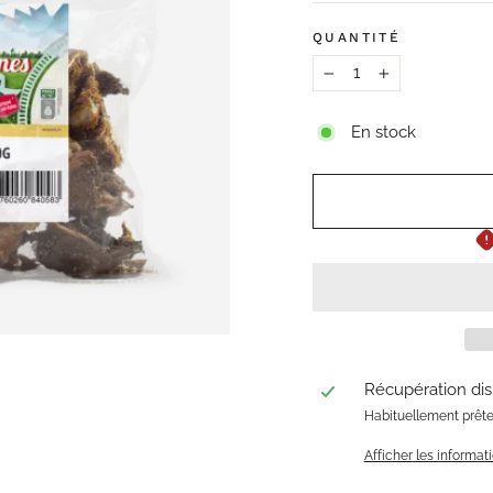
QUANTITÉ
−
+
En stock
Récupération di
Habituellement prête
Afficher les informa