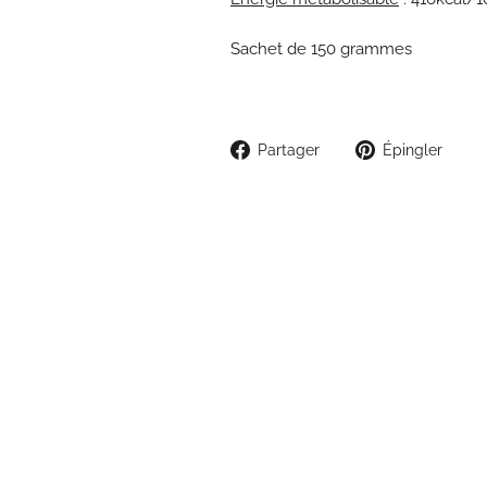
Sachet de 150 grammes
Partager
Épi
Partager
Épingler
sur
sur
Facebook
Pint