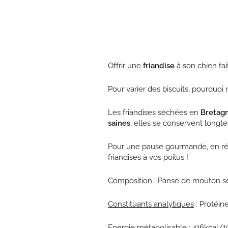
Offrir une
friandise
à son chien fai
Pour varier des biscuits, pourquoi
Les friandises séchées en
Bretag
saines
, elles se conservent longte
Pour une pause gourmande, en réc
friandises à vos poilus !
Composition
: Panse de mouton s
Constituants analytiques
: Protéin
Energie métabolisable
: 416kcal/