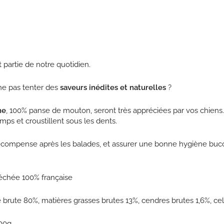
t partie de notre quotidien.
 ne pas tenter des
saveurs inédites et naturelles
?
ne
, 100% panse de mouton, seront très appréciées par vos chiens
mps et croustillent sous les dents.
ompense après les balades, et assurer une bonne hygiène bucco-
échée 100% française
e brute 80%, matières grasses brutes 13%, cendres brutes 1,6%, ce
100g