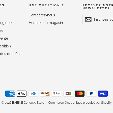
ES
UNE QUESTION ?
RECEVEZ NOT
NEWSLETTER
Contactez-nous
Inscrivez-
S'inscrire
S'inscrire
vous
logique
Horaires du magasin
à
notre
es
Newsletter
vente
édition
é des données
© 2026 BABINE Concept-Store
Commerce électronique propulsé par Shopify