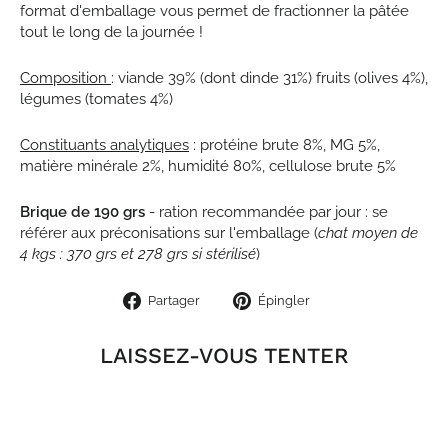
format d'emballage vous permet de fractionner la pâtée
tout le long de la journée !
Composition
: viande 39% (dont dinde 31%) fruits (olives 4%),
légumes (tomates 4%)
Constituants analytiques
: protéine brute 8%, MG 5%,
matière minérale 2%, humidité 80%, cellulose brute 5%
Brique de 190 grs
- ration recommandée par jour : se
référer aux préconisations sur l'emballage (
chat moyen de
4 kgs : 370 grs et 278 grs si stérilisé
)
Partager
Épingler
Partager
Épingler
sur
sur
Facebook
Pinterest
LAISSEZ-VOUS TENTER
ÉPUISÉ