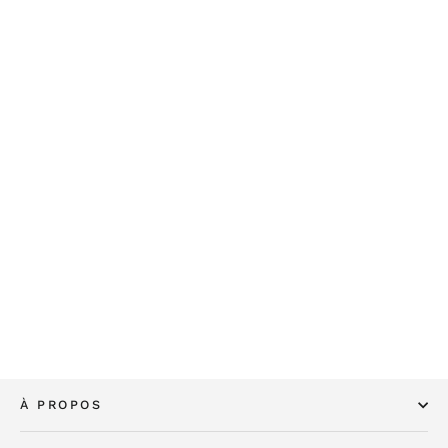
Effilés de poulet tomates olives chats -
casserole de poulet
€2,00
À PROPOS