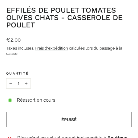
(ESC)
EFFILÉS DE POULET TOMATES
OLIVES CHATS - CASSEROLE DE
POULET
Prix
€2,00
régulier
Taxes incluses.
Frais d'expédition
calculés lors du passage à la
caisse.
QUANTITÉ
−
+
Réassort en cours
ÉPUISÉ
Récupération actuellement indisponible à
Boutique