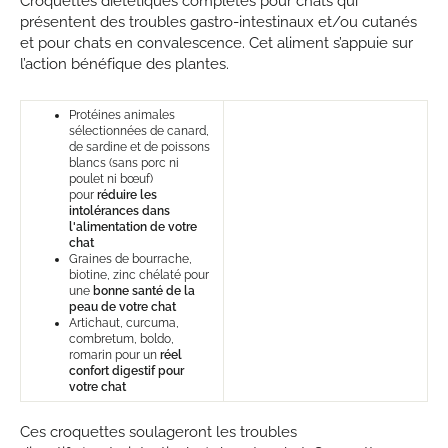
Croquettes diététiques complètes pour chats qui
présentent des troubles gastro-intestinaux et/ou cutanés
et pour chats en convalescence. Cet aliment s’appuie sur
l’action bénéfique des plantes.
Protéines animales
sélectionnées de canard,
de sardine et de poissons
blancs (sans porc ni
poulet ni bœuf)
pour
réduire les
intolérances dans
l'alimentation de votre
chat
Graines de bourrache,
biotine, zinc chélaté pour
une
bonne santé de la
peau de votre chat
Artichaut, curcuma,
combretum, boldo,
romarin pour un
réel
confort digestif pour
votre chat
Ces croquettes soulageront les troubles