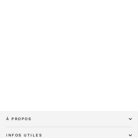
Croquettes vétérinaires Protect digest
pour chats
€26,90
À PROPOS
INFOS UTILES