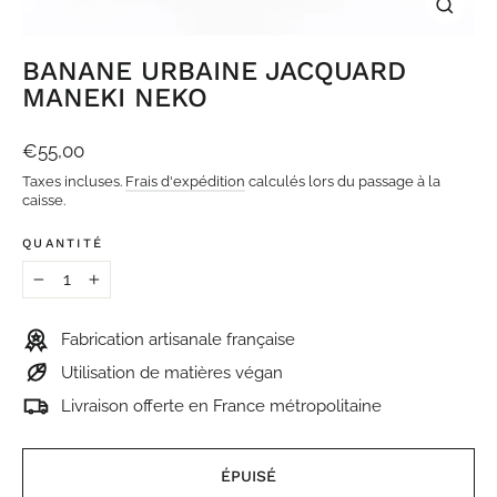
FERME
(ESC)
BANANE URBAINE JACQUARD
MANEKI NEKO
Prix
€55,00
régulier
Taxes incluses.
Frais d'expédition
calculés lors du passage à la
caisse.
QUANTITÉ
−
+
Fabrication artisanale française
Utilisation de matières végan
Livraison offerte en France métropolitaine
ÉPUISÉ