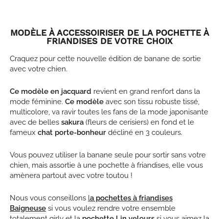
MODÈLE À ACCESSOIRISER DE LA POCHETTE À
FRIANDISES DE VOTRE CHOIX
Craquez pour cette nouvelle édition de banane de sortie
avec votre chien.
Ce modèle en jacquard
revient en grand renfort dans la
mode féminine.
Ce modèle
avec son tissu robuste tissé,
multicolore, va ravir toutes les fans de la mode japonisante
avec de belles
sakura
(fleurs de cerisiers) en fond et le
fameux
chat porte-bonheur
décliné en 3 couleurs.
Vous pouvez utiliser la banane seule pour sortir sans votre
chien, mais assortie à une pochette à friandises, elle vous
amènera partout avec votre toutou !
Nous vous conseillons
l
a pochettes à friandises
Baigneuse
si vous voulez rendre votre ensemble
totalement girly et la
pochette
Lin velours
si vous aimez la