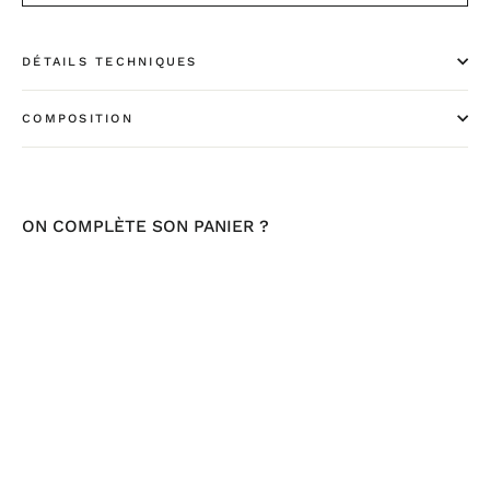
DÉTAILS TECHNIQUES
COMPOSITION
ON COMPLÈTE SON PANIER ?
Banane
urbaine
jacquard
Maneki
Neko
€55,00
ÉPUISÉ