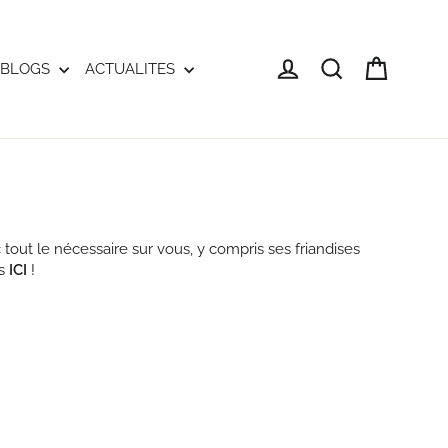
Panier
Se connecter
Rechercher
BLOGS
ACTUALITES
tout le nécessaire sur vous, y compris ses friandises
us
ICI
!