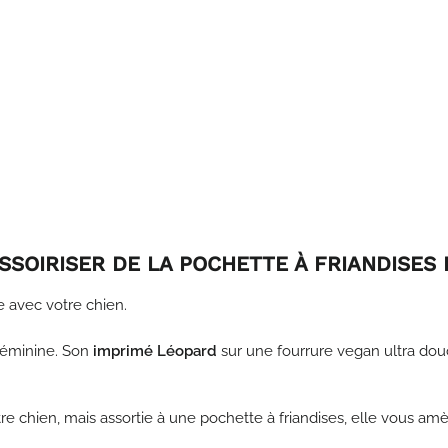
sherpa
Léopard
€55,00
SSOIRISER DE LA POCHETTE À FRIANDISES 
e avec votre chien.
féminine. Son
imprimé Léopard
sur une fourrure vegan ultra douc
tre chien, mais assortie à une pochette à friandises, elle vous am