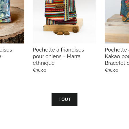
dises
Pochette à friandises
Pochette 
e-
pour chiens - Marra
Kakao pou
ethnique
Bracelet 
€36,00
€36,00
TOUT