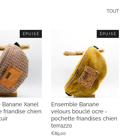
TOUT
ÉPUISÉ
ÉPUISÉ
 Banane Xanel
Ensemble Banane
e friandise chien
velours bouclé ocre -
cuir
pochette friandises chien
terrazzo
€89,00