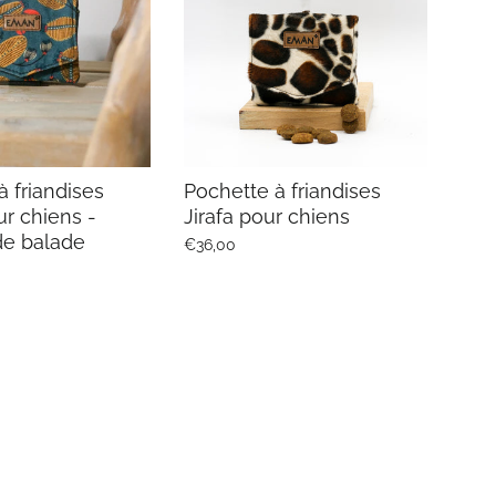
à friandises
Pochette à friandises
r chiens -
Jirafa pour chiens
de balade
€36,00