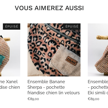
VOUS AIMEREZ AUSSI
ÉPUISÉ
ÉPUISÉ
ne Xanel
Ensemble Banane
Ensemble
dise chien
Sherpa - pochette
- pochett
friandise chien lin velours
Eki simili 
€89,00
€89,00