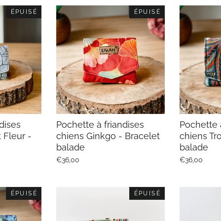
ÉPUISÉ
ÉPUISÉ
dises
Pochette à friandises
Pochette 
 Fleur -
chiens Ginkgo - Bracelet
chiens Tro
balade
balade
€36,00
€36,00
ÉPUISÉ
ÉPUISÉ