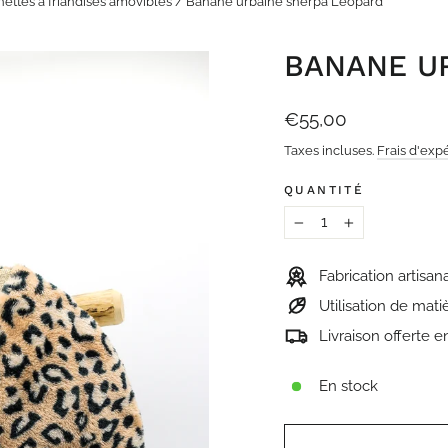
hettes à friandises amovibles
/
Banane urbaine sherpa Léopard
BANANE U
Prix
€55,00
régulier
Taxes incluses.
Frais d'exp
QUANTITÉ
−
+
Fabrication artisan
Utilisation de mat
Livraison offerte 
En stock