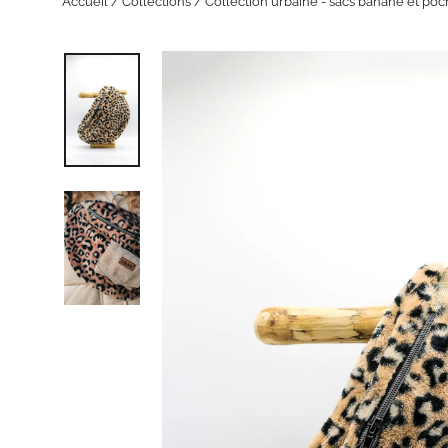
Accueil
/
Collections
/
Collection urbaine - sacs banane et poc