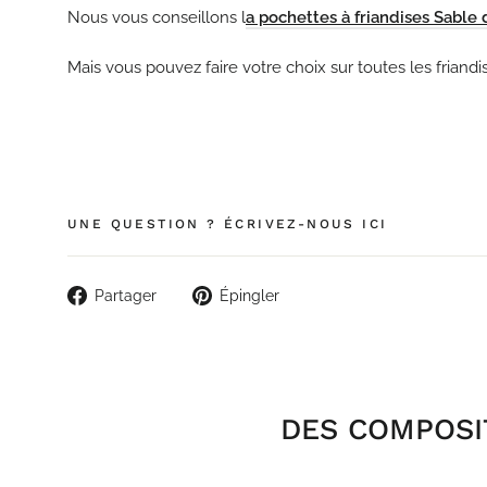
Nous vous conseillons l
a pochettes à friandises Sable 
Mais vous pouvez faire votre choix sur toutes les friand
UNE QUESTION ? ÉCRIVEZ-NOUS ICI
Partager
Épingler
Partager
Épingler
sur
sur
Facebook
Pinterest
DES COMPOSIT