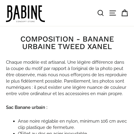
Passer
au
Pa
Rechercher
Navigat
contenu
COMPOSITION - BANANE
URBAINE TWEED XANEL
Chaque modèle est artisanal. U
ne légère différence dans
la coupe du motif par rapport à l’original de la photo peut
être observée, mais nous nous efforçons de les reproduire
le plus fidèlement possible. Pareillement, les photos sont
numériques : il peut exister une légère nuance de couleur
entre votre ordinateur et les accessoires en main propre.
Sac Banane urbain :
Anse noire réglable en nylon, minimum 106 cm avec
clip plastique de fermeture.
Œillet au dos en acier inoxydable.