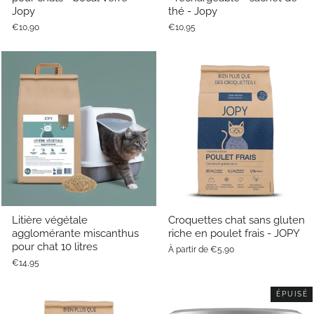
Jopy
thé - Jopy
€10,90
€10,95
Litière végétale
Croquettes chat sans gluten
agglomérante miscanthus
riche en poulet frais - JOPY
pour chat 10 litres
À partir de €5,90
€14,95
ÉPUISÉ