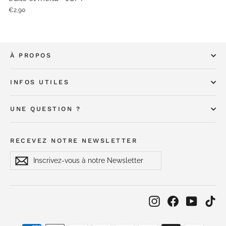
€2,90
À PROPOS
INFOS UTILES
UNE QUESTION ?
RECEVEZ NOTRE NEWSLETTER
Inscrivez-
S'inscrire
S'inscrire
vous
à
notre
Newsletter
Instagram
Facebook
YouTub
Ti