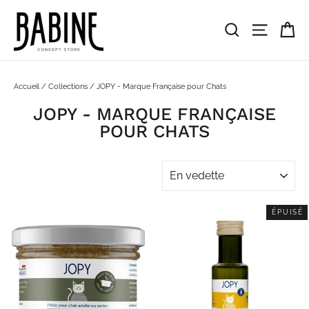
Passer
au
Pa
Rechercher
Navigat
contenu
Accueil
/
Collections
/
JOPY - Marque Française pour Chats
JOPY - MARQUE FRANÇAISE
POUR CHATS
APPLIQUER
ÉPUISÉ