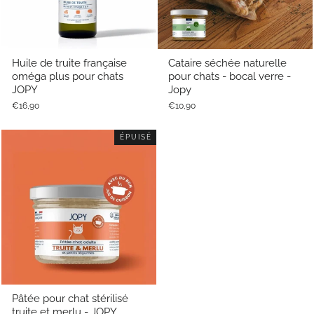
Huile de truite française
Cataire séchée naturelle
oméga plus pour chats
pour chats - bocal verre -
JOPY
Jopy
€16,90
€10,90
ÉPUISÉ
Pâtée pour chat stérilisé
truite et merlu - JOPY