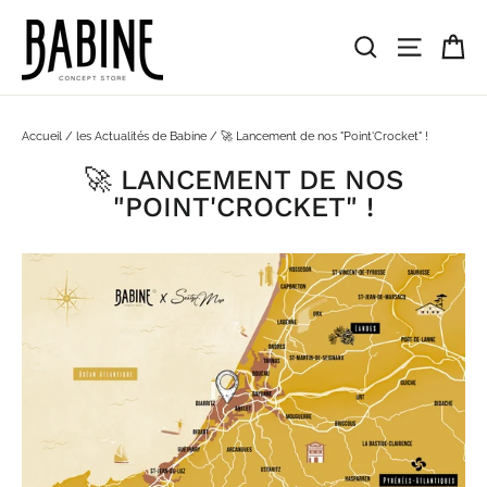
Passer
au
Pa
Rechercher
Navigat
contenu
Accueil
/
les Actualités de Babine
/
🚀 Lancement de nos "Point'Crocket" !
🚀 LANCEMENT DE NOS
"POINT'CROCKET" !