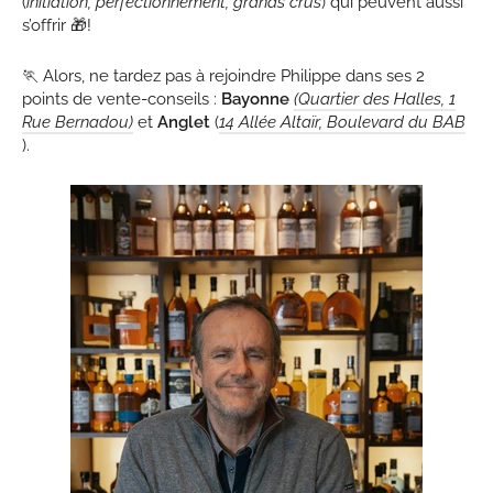
(
initiation, perfectionnement, grands crus
) qui peuvent aussi
s’offrir 🎁!
🏃 Alors, ne tardez pas à rejoindre Philippe dans ses 2
points de vente-conseils :
Bayonne
(Quartier des Halles, 1
Rue Bernadou)
et
Anglet
(
14 Allée Altaïr, Boulevard du BAB
).